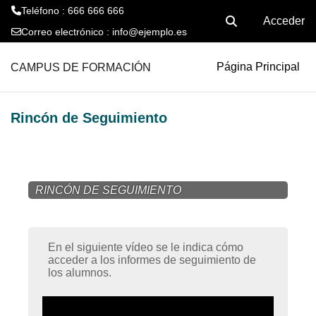
Teléfono : 666 666 666
Acceder
Selector de búsque
Correo electrónico :
info@ejemplo.es
Salta al contenido principal
CAMPUS DE FORMACIÓN
Página Principal
Rincón de Seguimiento
RINCÓN DE SEGUIMIENTO
En el siguiente vídeo se le indica cómo
acceder a los informes de seguimiento de
los alumnos.